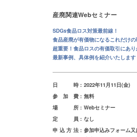
産廃関連Webセミナー
SDGs食品ロス対策最前線！
食品産廃が有価物になるこれだけの
超重要！食品ロスの有価取引にあり
最新事例、具体例を紹介いたします
日時
:
2022年11月11日(金)
参加費
:
無料
場所
:
Webセミナー
定員
:
なし
申込方法
:
参加申込みフォーム又