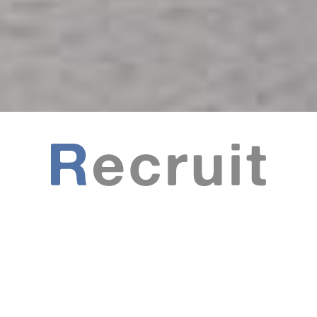
採用・雇用
環境法令
産
廃
採用
コンサル
処理
情報