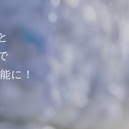
と
で
可能に！