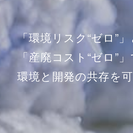
「環境リスク“ゼロ”」
「産廃コスト“ゼロ”」
環境と開発の共存を