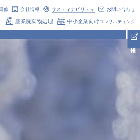
研修
会社情報
サスティナビリティ
お問い合わせ
産業廃棄物処理
中小企業向け
グ
コンサルティング
採用情報